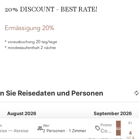
20% DISCOUNT - BEST RATE!
Ermässigung 20%
vorausbuchung 20 tag/tage
mindestaufenthalt 2 nächte
n Sie Reisedaten und Personen
August 2026
September 2026
Mi
Do
Fr
Sa
So
Mo
Di
Mi
Do
Fr
Promo
n
Wer
Suchen
eise — Abreise
2 Personen · 1 Zimmer
1
2
1
2
3
4
-
-
93 $
95 $
112 $
117 $